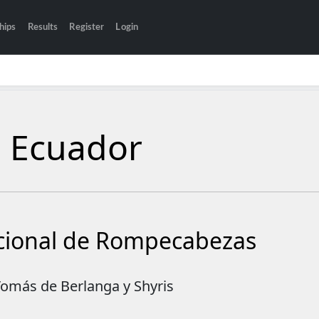
hips
Results
Register
Login
s Ecuador
cional de Rompecabezas
Tomás de Berlanga y Shyris