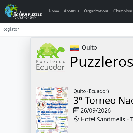
Home
About us
Organizations
Champions
Register
Quito
Puzzlero
Quito (Ecuador)
3º Torneo Na
26/09/2026
Hotel Sandmelis - 